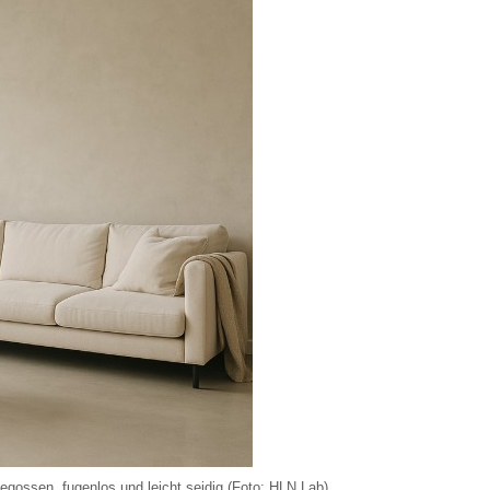
gegossen, fugenlos und leicht seidig (Foto: HLN Lab)