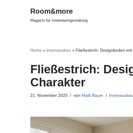
Room&more
Zum
Magazin für Innenraumgestaltung
Inhalt
springen
Home
»
Innenausbau
»
Fließestrich: Designboden mit
Fließestrich: Desi
Charakter
21. November 2025
von
Matti Bauer
Innenausba