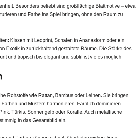
enheit. Besonders beliebt sind großflächige Blattmotive – etwa
turieren und Farbe ins Spiel bringen, ohne den Raum zu
ten: Kissen mit Leoprint, Schalen in Ananasform oder ein
tion Exotik in zurückhaltend gestaltete Räume. Die Stärke des
unt und tropisch bis elegant und subtil ist vieles möglich.
n
liche Rohstoffe wie Rattan, Bambus oder Leinen. Sie bringen
igen Farben und Mustern harmonieren. Farblich dominieren
Pink, Türkis, Sonnengelb oder Koralle. Auch metallische
stimmig in das Gesamtbild ein.
ster und Farben können schnell überladen wirken. Eine