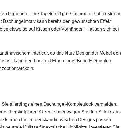
nten beginnen. Eine Tapete mit großflächigem Blattmuster an
mit Dschungelmotiv kann bereits den gewünschten Effekt
beispielsweise auf Kissen oder Vorhängen – lassen sich bei
kandinavischem Interieur, da das klare Design der Möbel den
ger ist, kann den Look mit Ethno- oder Boho-Elementen
nzept entwickeln.
en Sie allerdings einen Dschungel-Komplettlook vermeiden.
der Tierskulpturen Akzente oder wagen Sie den Stilmix aus
Die kleinen Linien der skandinavischen Designs passen
neutrale Kulisse für exotische Highlights. Investieren Sie