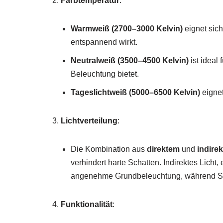
Farbtemperatur
:
Warmweiß (2700–3000 Kelvin)
eignet sic
entspannend wirkt.
Neutralweiß (3500–4500 Kelvin)
ist ideal
Beleuchtung bietet.
Tageslichtweiß (5000–6500 Kelvin)
eignet
Lichtverteilung
:
Die Kombination aus
direktem
und
indire
verhindert harte Schatten. Indirektes Licht
angenehme Grundbeleuchtung, während Spo
Funktionalität
: