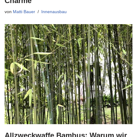
Charme
von
Matti Bauer
Innenausbau
Allzweckwaffe Bambus: Warum wir